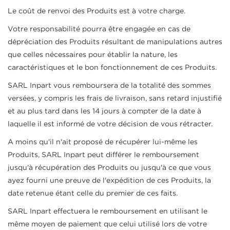
Le coût de renvoi des Produits est à votre charge.
Votre responsabilité pourra être engagée en cas de
dépréciation des Produits résultant de manipulations autres
que celles nécessaires pour établir la nature, les
caractéristiques et le bon fonctionnement de ces Produits.
SARL Inpart vous remboursera de la totalité des sommes
versées, y compris les frais de livraison, sans retard injustifié
et au plus tard dans les 14 jours à compter de la date à
laquelle il est informé de votre décision de vous rétracter.
A moins qu'il n'ait proposé de récupérer lui-même les
Produits, SARL Inpart peut différer le remboursement
jusqu'à récupération des Produits ou jusqu'à ce que vous
ayez fourni une preuve de l'expédition de ces Produits, la
CRÉER UNE LISTE D'ENVIES
CONNEXION
date retenue étant celle du premier de ces faits.
((MODALTITLE))
SARL Inpart effectuera le remboursement en utilisant le
NOM DE LA LISTE D'ENVIES
Vous devez être connecté pour ajouter des produits
((confirmMessage))
MES LISTES D'ENVIES
à votre liste d'envies.
même moyen de paiement que celui utilisé lors de votre