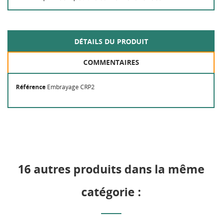
add_circle_outline
Créer une nouvelle liste
Annuler
Connexion
DÉTAILS DU PRODUIT
Annuler
Créer une liste d'envies
COMMENTAIRES
Référence
Embrayage CRP2
16 autres produits dans la même
catégorie :