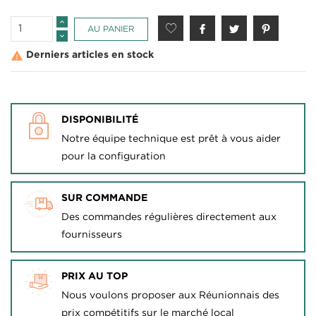
AU PANIER

Derniers articles en stock
DISPONIBILITÉ
Notre équipe technique est prêt à vous aider
pour la configuration
SUR COMMANDE
Des commandes régulières directement aux
fournisseurs
CRÉER UNE LISTE D'ENVIES
CONNEXION
PRIX AU TOP
NOM DE LA LISTE D'ENVIES
Nous voulons proposer aux Réunionnais des
Vous devez être connecté pour ajouter des produits
MES LISTES D'ENVIES
à votre liste d'envies.
prix compétitifs sur le marché local